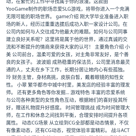
动，在繁忙的工作中寻找属于你的浪漫。这款由
YooGame制作的职场恋爱SLG游戏，将带你进入一个充满
无限可能的职场世界。 game介绍 刚大学毕业准备进入职
场的新人，经历过重重选拔后成功入职一家设计公司。在
公司内如何与人交往成为他最大的难题。如何与公司同事
建立良好关系呢？这里将是属于他的世界，通过真诚的交
流和不断提升的情商来获得大家的认可！ 主要角色介绍 小
美 公司前台，温柔可爱的女孩，对主角非常友好，是个善
良的女孩子。 波波姐 成熟稳重的保洁员，公司里消息最灵
通的人，丈夫在乡下工作，长期分居让她内心有些孤独。
玲 财务主管，身材高挑，皮肤白皙，戴着眼镜的知性女
性。 小翠 繁华都市中城中村里，美发店的经验丰富的理发
师。 还有更多角色等你发掘... 游戏特色 丰富的恋爱系统
与公司各种类型的女性角色互动，根据她们的喜好投其所
好，赠送礼物提升好感度。 时间管理挑战 成为时间管理大
师，在工作和休息之间找到平衡，合理安排时间提升各项
属性。 动态CG场景 从立绘到CG全部都是动态情景，不仅
有像素动态，还有CG动态，视觉体验丰富精彩。 战斗ACT