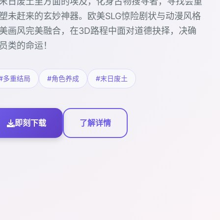
末日废土里方面的埃及，化身古物搜寻者，寻找会重
塑未赶来的玄妙神器。欧美SLG惊险剧状与动漫风格
美画风完美融合，在3D路程中面对道德抉择，决确
员类的命运！
#多重结局
#角色养成
#末日废土
即刻下载
了解详情