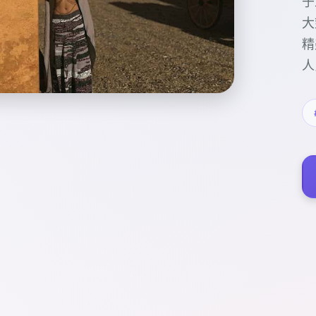
于
大
精
人