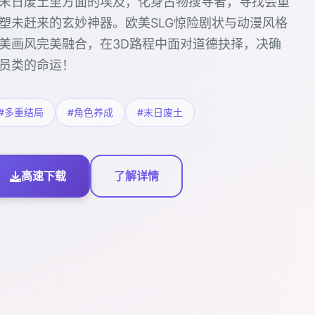
末日废土里方面的埃及，化身古物搜寻者，寻找会重
塑未赶来的玄妙神器。欧美SLG惊险剧状与动漫风格
美画风完美融合，在3D路程中面对道德抉择，决确
员类的命运！
#多重结局
#角色养成
#末日废土
高速下载
了解详情