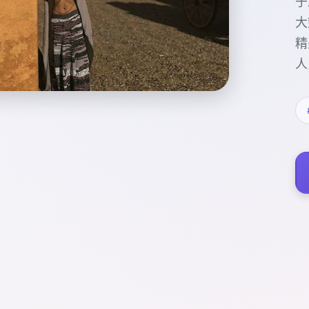
于
大
精
人