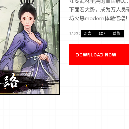
江湖武林里层的血雨腥风
下面宏大势，成为万人员
坊火爆modern体验倍增
TAGS:
沙盒
2D+
武術
DOWNLOAD NOW