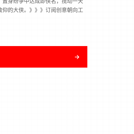
，置身纷争中达成即侠名，搅动一天
敬仰的大侠。》》》订阅创意朝向工
！
→