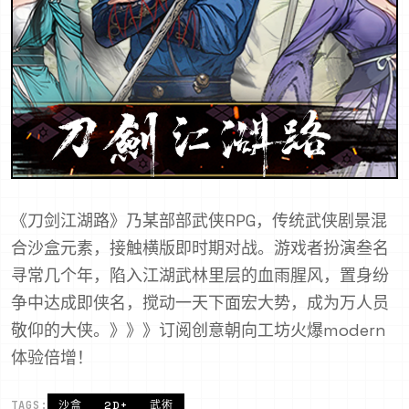
《刀剑江湖路》乃某部部武侠RPG，传统武侠剧景混
合沙盒元素，接触横版即时期对战。游戏者扮演叁名
寻常几个年，陷入江湖武林里层的血雨腥风，置身纷
争中达成即侠名，搅动一天下面宏大势，成为万人员
敬仰的大侠。》》》订阅创意朝向工坊火爆modern
体验倍增！
TAGS:
沙盒
2D+
武術