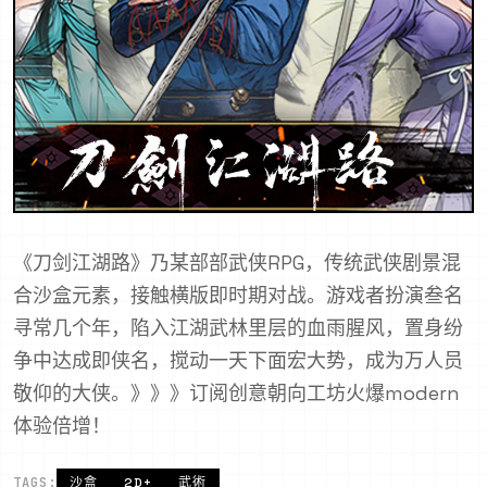
《刀剑江湖路》乃某部部武侠RPG，传统武侠剧景混
合沙盒元素，接触横版即时期对战。游戏者扮演叁名
寻常几个年，陷入江湖武林里层的血雨腥风，置身纷
争中达成即侠名，搅动一天下面宏大势，成为万人员
敬仰的大侠。》》》订阅创意朝向工坊火爆modern
体验倍增！
TAGS:
沙盒
2D+
武術