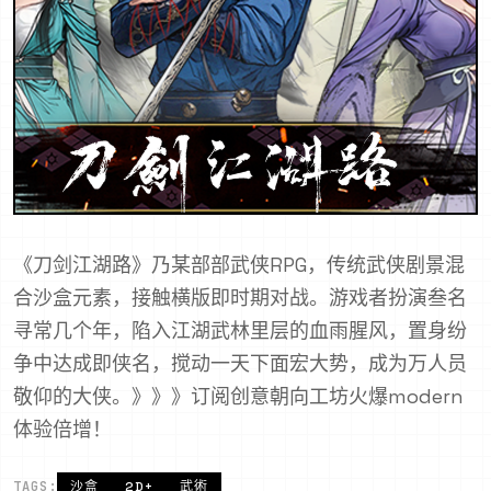
《刀剑江湖路》乃某部部武侠RPG，传统武侠剧景混
合沙盒元素，接触横版即时期对战。游戏者扮演叁名
寻常几个年，陷入江湖武林里层的血雨腥风，置身纷
争中达成即侠名，搅动一天下面宏大势，成为万人员
敬仰的大侠。》》》订阅创意朝向工坊火爆modern
体验倍增！
TAGS:
沙盒
2D+
武術