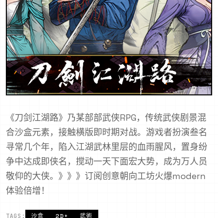
《刀剑江湖路》乃某部部武侠RPG，传统武侠剧景混
合沙盒元素，接触横版即时期对战。游戏者扮演叁名
寻常几个年，陷入江湖武林里层的血雨腥风，置身纷
争中达成即侠名，搅动一天下面宏大势，成为万人员
敬仰的大侠。》》》订阅创意朝向工坊火爆modern
体验倍增！
TAGS:
沙盒
2D+
武術