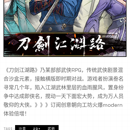
《刀剑江湖路》乃某部部武侠RPG，传统武侠剧景混
合沙盒元素，接触横版即时期对战。游戏者扮演叁名
寻常几个年，陷入江湖武林里层的血雨腥风，置身纷
争中达成即侠名，搅动一天下面宏大势，成为万人员
敬仰的大侠。》》》订阅创意朝向工坊火爆modern
体验倍增！
TAGS:
沙盒
2D+
武術