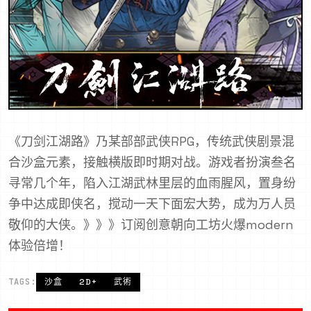
《刀剑江湖路》乃某部部武侠RPG，传统武侠剧景混
合沙盒元素，接触横版即时期对战。游戏者扮演叁名
寻常几个年，陷入江湖武林里层的血雨腥风，置身纷
争中达成即侠名，搅动一天下面宏大势，成为万人员
敬仰的大侠。》》》订阅创意朝向工坊火爆modern
体验倍增！
TAGS:
沙盒
2D+
武術