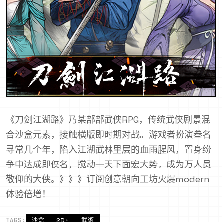
《刀剑江湖路》乃某部部武侠RPG，传统武侠剧景混
合沙盒元素，接触横版即时期对战。游戏者扮演叁名
寻常几个年，陷入江湖武林里层的血雨腥风，置身纷
争中达成即侠名，搅动一天下面宏大势，成为万人员
敬仰的大侠。》》》订阅创意朝向工坊火爆modern
体验倍增！
TAGS:
沙盒
2D+
武術