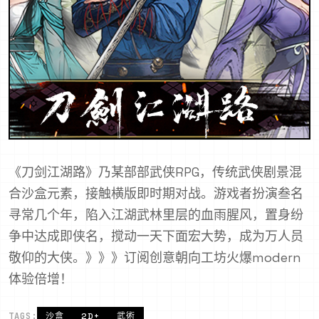
《刀剑江湖路》乃某部部武侠RPG，传统武侠剧景混
合沙盒元素，接触横版即时期对战。游戏者扮演叁名
寻常几个年，陷入江湖武林里层的血雨腥风，置身纷
争中达成即侠名，搅动一天下面宏大势，成为万人员
敬仰的大侠。》》》订阅创意朝向工坊火爆modern
体验倍增！
TAGS:
沙盒
2D+
武術